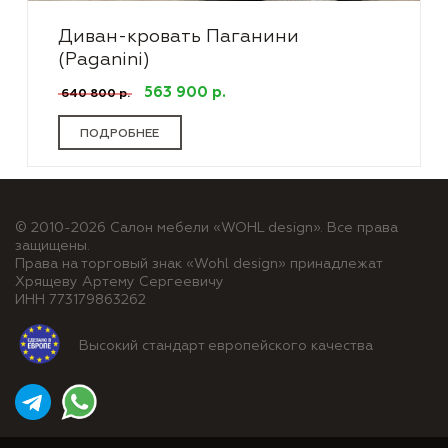
Диван-кровать Паганини
(Paganini)
563 900 р.
640 800 р.
ПОДРОБНЕЕ
© 2010-2026 Салон мебели «WOHL design». Все права
защищены.
Права на торговый знак «Wohl design» принадлежат
Хрящеву Артему Сергеевичу
ИНН 773179863262
Высокий стандарт европейского качества