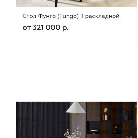
Стол Фунго (Fungo) II раскладной
от 321 000 р.