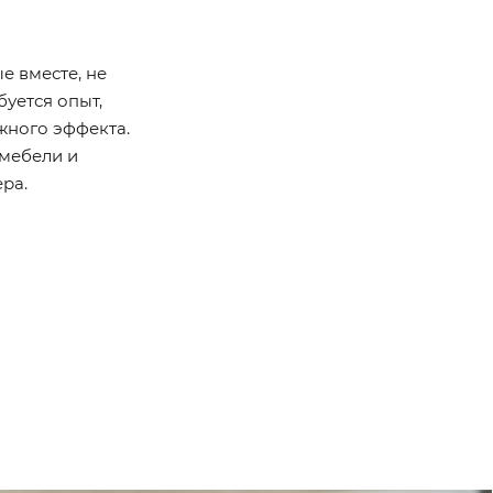
е вместе, не
уется опыт,
жного эффекта.
 мебели и
ра.