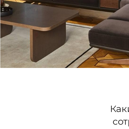
Как
сот