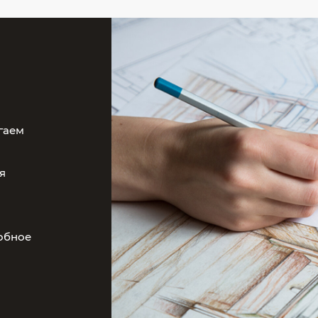
гаем
я
добное